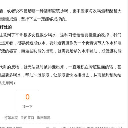
。
酒，或者说不管是哪一种酒都应该少喝，更不应该每次喝酒都酩酊大
要慢慢戒酒，坚持下去一定能够戒掉的。
好处的
注意到了平常很多女性很少喝水，这种习惯恰恰要慢慢的改掉，我们
长远来看，很容易造成缺水。要知道肾脏作为一个负责调节人体水和
电
尿液的器官，而这些功能的出现，就需要足够的水来辅助，或促进功能
代谢的废物，就无法及时被排泄出来，一直堆积在肾脏里面的话，甚
日里要多喝水，帮助冲淡尿液，让尿液更快地排出去，从而起到预防结
海按摩网
）
0
顶一下
打印本页
关闭窗口
返回顶部