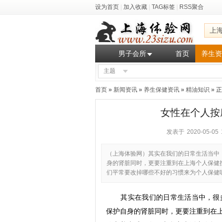
设为首页
|
加入收藏
|
TAG标签
|
RSS聚合
上
男子会所
首页
养生资
主题
首页
»
新闻资讯
»
养生保健资讯
»
精油知识
» 
女性在个人按
发表于 2020-05-05 
（上海体验网）其实在我们的日常生活当中
身的肾脏同时，更要注重到在上海个人保健
们平常要改掉哪些不好的习惯来为个人保健
其实在我们的日常生活当中，很
保护自身的肾脏同时，更要注重到在