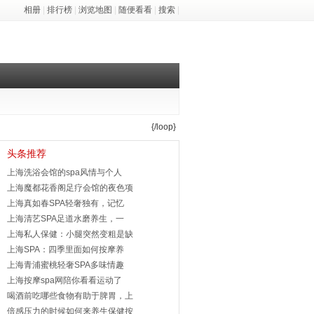
相册
|
排行榜
|
浏览地图
|
随便看看
|
搜索
|
{/loop}
头条推荐
上海洗浴会馆的spa风情与个人
上海魔都花香阁足疗会馆的夜色项
上海真如春SPA轻奢独有，记忆
上海清艺SPA足道水磨养生，一
上海私人保健：小腿突然变粗是缺
上海SPA：四季里面如何按摩养
上海青浦蜜桃轻奢SPA多味情趣
上海按摩spa网陪你看看运动了
喝酒前吃哪些食物有助于脾胃，上
倍感压力的时候如何来养生保健按