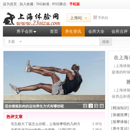
设为首页
|
加入收藏
|
TAG标签
|
RSS聚合
|
手机版
上海站
手机站
男子会所
首页
养生资讯
会所大全
会所点评
主题
搜索
在上海
（上海体
疲倦的时候
（上海体
保养品和香
适合锻炼肌肉的运动养生方式有哪些呢
1
2
3
4
[
精油知识
[
保健按摩
热评文章
[
按摩体验
毛孔粗大了该怎么办呢，上海按摩馆的几种方
3 评论
[
养生常识
当初在水疗spa中的一次体验，让我记忆深
2 评论