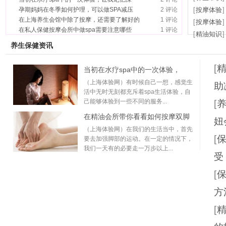
孕期妈妈在冬季如何护理，可以做SPA减压
2 评论
[
按摩体验
在上海养生会馆中除了按摩，还需要了解好的
1 评论
[
按摩体验
在私人保健按摩会所中做spa需要注意哪些
1 评论
[
精油知识
养生保健资讯
[
当初在水疗spa中的一次体验，
（上海体验网）有时候自己一想，感觉生
助
活中无时无刻都充斥着spa生活体验，自
己能够体验到一些不同的服务...
[
在精油会所带你看看如何按摩双脚
妞
（上海体验网）在我们的生活当中，首先
[
要去加强脚部的运动。在一定的情况下，
我们一天有的必要走一万步以上...
受
[
方
[