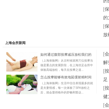
的
[
的
[
放
上海会所新闻
[
如何通过腹部按摩减压放松我们的
（上海体验网）从古时候就将穴位按摩当
解
做是重点的发展阶段，在上海丝足会所中
体验高端放松，每天在按摩之道...
[
怎么按摩能够有效地延缓射精时间
足
（上海体验网）生活中往往表现最多的就
[
是夫妻情感，每一次体验了SPA放松之
后，就会显得格外的舒畅和豁达...
健
[