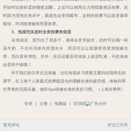
开始时比较轻柔的慢慢划圈，之后可以稍用点力用指腹推压按摩。此
时因为浸泡在热水中，肠道也会变得暖和，这样的按摩可以促进肠胃
蠕动，对消除便秘有明显效果。
3
、泡澡完休息时全身按摩来保湿
在泡澡后，因为出了很多汗，身体会非常缺水，此时可以喝一杯
温牛奶，不仅补充体内所需水分，而且可以让肌肤变得更加细腻光
滑，亮白富有弹性。另外，浴后还要及时涂抹上保湿乳液，不然身体
会变得干燥哦！
对于我们的日常生活保健，往往有很多习惯要注重到自我养生的
调节，在上海个人家庭式按摩能适当的缓解全身的疲劳感，体验到养
生带来的无限乐趣，做好Spa保健全身的良好习惯。（
上海按摩网
）
登录
|
注册
|
电脑版
|
回顶部
暂无评论
评论已关闭