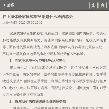
后退
在上海体验家庭式SPA浴是什么样的感受
上海体验网
2020-05-05 15:39
家庭式
SPA
养生能积极地清除
,
对于缓解眼部肌肉的疲劳、改善心
肺功能以及四肢协调能力、促进体内多余脂肪的消耗、延缓人体衰老
等，而各地的温泉则成为上海家庭度假休闲与保养养生的最佳去处
.
…
不妨来一场取自当地天然食材或药材等特产的
SPA
体验。
1
、在家中泡洗一次花瓣
SPA
沐浴养生
在上海生活，我们经常会感觉到疲劳，这个时候做一次
家庭式
SPA
养生浴
，将双臂举起，左手弯曲使手掌可以触摸到背部，右手臂
绕过头顶从外侧抓住左手手肘，利用左手对肩背部以及颈部进行按摩
约
10
秒钟。此方法可以对肩部、颈部进行放松，消除疲劳，同时对于
提高皮肤弹性也很有帮助哦！
2
、按摩我们的腹部缓解全身的疲劳感
以肚脐为中心，双手在肚脐周围沿逆时针方向对腹部进行按摩，