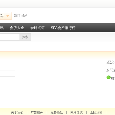
海站
手机站
讯
会所大全
会所点评
SPA会所排行榜
搜索
还没
忘记
微
关于我们
|
广告服务
|
服务条款
|
网站导航
|
返回顶部
|