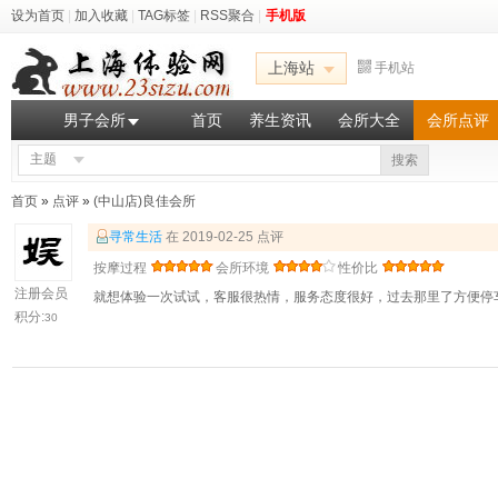
设为首页
|
加入收藏
|
TAG标签
|
RSS聚合
|
手机版
上海站
手机站
男子会所
首页
养生资讯
会所大全
会所点评
主题
搜索
首页
»
点评
»
(中山店)良佳会所
寻常生活
在 2019-02-25 点评
按摩过程
会所环境
性价比
注册会员
就想体验一次试试，客服很热情，服务态度很好，过去那里了方便停
积分:
30