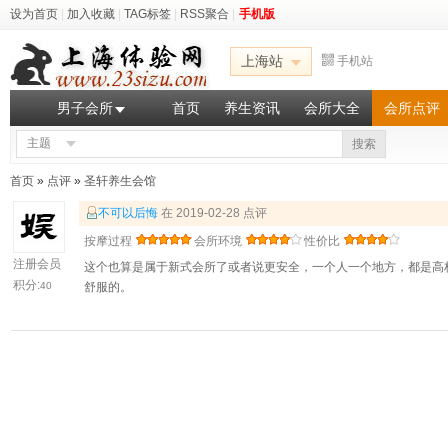
设为首页
|
加入收藏
|
TAG标签
|
RSS聚合
|
手机版
上海站
手机站
男子会所
首页
养生资讯
会所大全
会所点评
主题
搜索
首页
»
点评
»
圣轩养生会馆
不可以后悔
在 2019-02-28 点评
按摩过程
会所环境
性价比
注册会员
这个也算是属于新式会所了或者说更安全，一个人一个地方，都是高
积分:
40
舒服的。