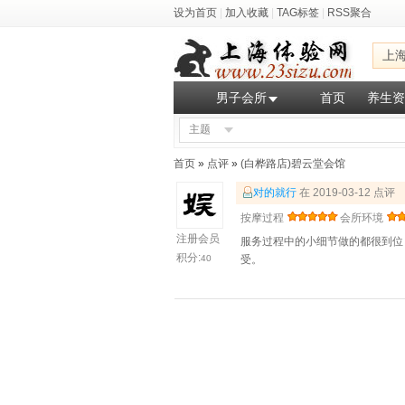
设为首页
|
加入收藏
|
TAG标签
|
RSS聚合
上
男子会所
首页
养生资
主题
首页
»
点评
»
(白桦路店)碧云堂会馆
对的就行
在 2019-03-12 点评
按摩过程
会所环境
注册会员
服务过程中的小细节做的都很到位
积分:
40
受。