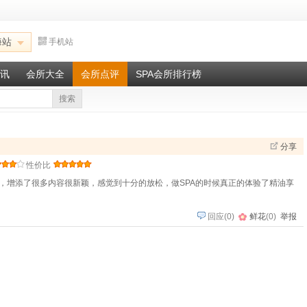
海站
手机站
讯
会所大全
会所点评
SPA会所排行榜
搜索
分享
性价比
，增添了很多内容很新颖，感觉到十分的放松，做SPA的时候真正的体验了精油享
回应
(
0
)
鲜花
(
0
)
举报