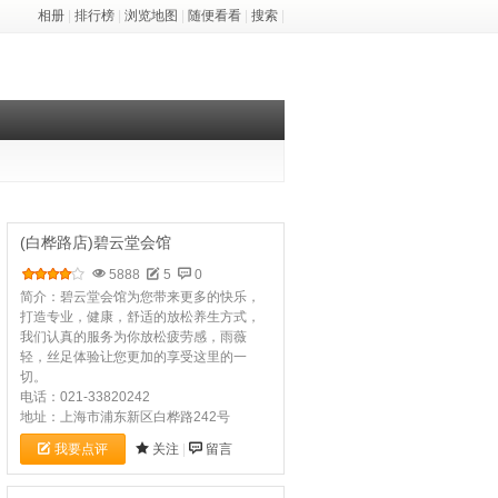
相册
|
排行榜
|
浏览地图
|
随便看看
|
搜索
|
(白桦路店)碧云堂会馆
5888
5
0
简介：碧云堂会馆为您带来更多的快乐，
打造专业，健康，舒适的放松养生方式，
我们认真的服务为你放松疲劳感，雨薇
轻，丝足体验让您更加的享受这里的一
切。
电话：021-33820242
地址：上海市浦东新区白桦路242号
我要点评
关注
|
留言