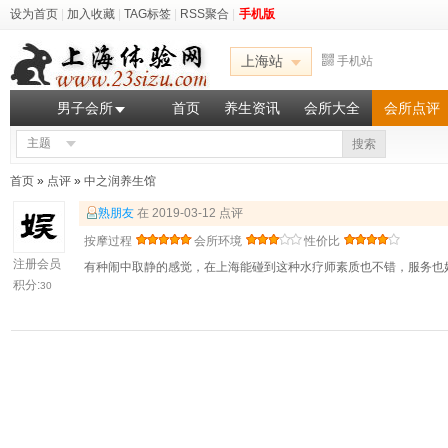
设为首页
|
加入收藏
|
TAG标签
|
RSS聚合
|
手机版
上海站
手机站
男子会所
首页
养生资讯
会所大全
会所点评
主题
搜索
首页
»
点评
»
中之润养生馆
熟朋友
在 2019-03-12 点评
按摩过程
会所环境
性价比
注册会员
有种闹中取静的感觉，在上海能碰到这种水疗师素质也不错，服务也
积分:
30