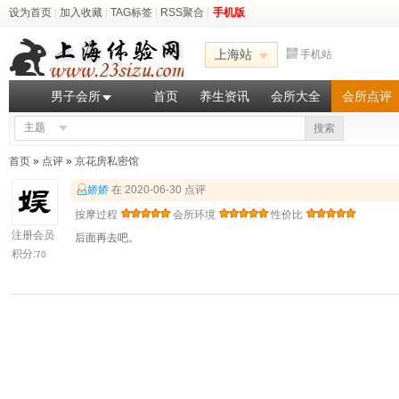
设为首页
|
加入收藏
|
TAG标签
|
RSS聚合
|
手机版
上海站
手机站
男子会所
首页
养生资讯
会所大全
会所点评
主题
搜索
首页
»
点评
»
京花房私密馆
娇娇
在 2020-06-30 点评
按摩过程
会所环境
性价比
注册会员
后面再去吧。
积分:
70