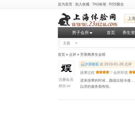
设为首页
|
加入收藏
|
TAG标签
|
RSS聚合
上
男子会所
首页
养生资
主题
首页
»
点评
»
芳香阁养生会馆
沙漠骆驼
在 2019-01-28 点评
按摩过程
会所环境
注册会员
进来按摩的时候，颜值比较冷傲，
积分:
40
以求的服务都有啦。