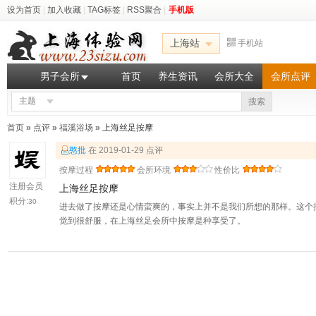
设为首页
|
加入收藏
|
TAG标签
|
RSS聚合
|
手机版
上海站
手机站
男子会所
首页
养生资讯
会所大全
会所点评
主题
搜索
首页
»
点评
»
福溪浴场
» 上海丝足按摩
憨批
在 2019-01-29 点评
按摩过程
会所环境
性价比
注册会员
上海丝足按摩
积分:
30
进去做了按摩还是心情蛮爽的，事实上并不是我们所想的那样。这个
觉到很舒服，在上海丝足会所中按摩是种享受了。