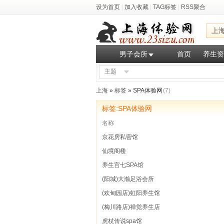
设为首页
|
加入收藏
|
TAG标签
|
RSS聚合
上
男子会所
首页
养生资
主题
上海
»
标签
» SPA体验网
(7)
标签:SPA体验网
名称
京花房私密馆
仙境阁楼
养生宫七SPA馆
(阳城)大瀚足浴会所
(欢甸园店)虹阳养生馆
(梅川路店)禅觉养生店
虎杖传说spa馆