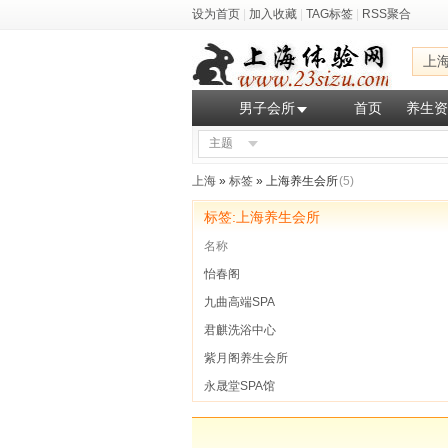
设为首页
|
加入收藏
|
TAG标签
|
RSS聚合
上
男子会所
首页
养生资
主题
上海
»
标签
» 上海养生会所
(5)
标签:上海养生会所
名称
怡春阁
九曲高端SPA
君麒洗浴中心
紫月阁养生会所
永晟堂SPA馆