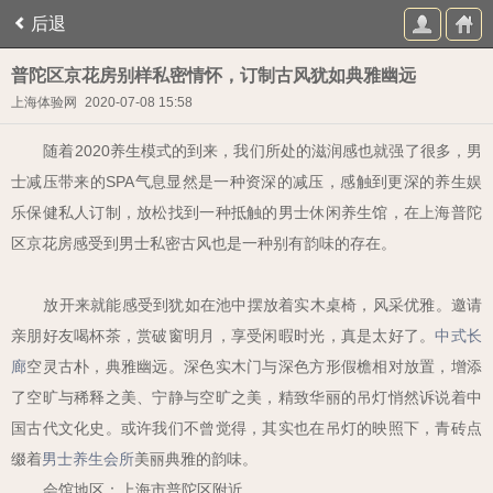
后退
普陀区京花房别样私密情怀，订制古风犹如典雅幽远
上海体验网
2020-07-08 15:58
随着
2020
养生模式的到来，我们所处的滋润感也就强了很多，男
士减压带来的
SPA
气息显然是一种资深的减压，感触到更深的养生娱
乐保健私人订制，放松找到一种抵触的男士休闲养生馆，在上海普陀
区京花房感受到男士私密古风也是一种别有韵味的存在。
放开来就能感受到犹如在池中摆放着实木桌椅，风采优雅。邀请
亲朋好友喝杯茶，赏破窗明月，享受闲暇时光，真是太好了。
中式长
廊
空灵古朴，典雅幽远。深色实木门与深色方形假檐相对放置，增添
了空旷与稀释之美、宁静与空旷之美，精致华丽的吊灯悄然诉说着中
国古代文化史。或许我们不曾觉得，其实也在吊灯的映照下，青砖点
缀着
男士养生会所
美丽典雅的韵味。
会馆地区：上海市普陀区附近