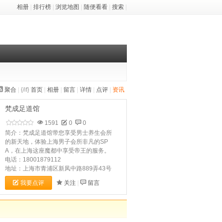
相册
|
排行榜
|
浏览地图
|
随便看看
|
搜索
|
聚合
|
{/if}
首页
|
相册
|
留言
|
详情
|
点评
|
资讯
梵成足道馆
1591
0
0
简介：梵成足道馆带您享受男士养生会所
的新天地，体验上海男子会所非凡的SP
A，在上海这座魔都中享受帝王的服务。
电话：18001879112
地址：上海市青浦区新凤中路889弄43号
我要点评
关注
|
留言