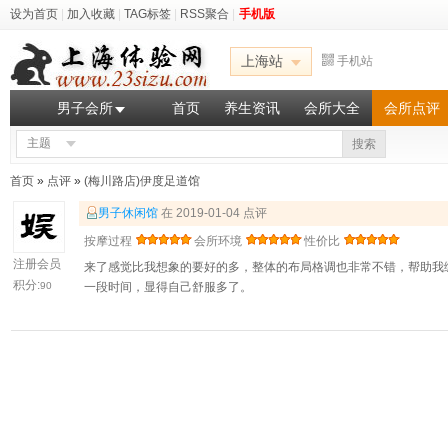
设为首页
|
加入收藏
|
TAG标签
|
RSS聚合
|
手机版
上海站
手机站
男子会所
首页
养生资讯
会所大全
会所点评
主题
搜索
首页
»
点评
»
(梅川路店)伊度足道馆
男子休闲馆
在 2019-01-04 点评
按摩过程
会所环境
性价比
注册会员
来了感觉比我想象的要好的多，整体的布局格调也非常不错，帮助我
积分:
90
一段时间，显得自己舒服多了。