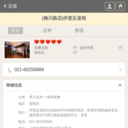
后退
(梅川路店)伊度足道馆
首页
点评
资讯
10
10
按摩过程
会所环境
10
性价比
021-60256886
商铺信息
分类：
男子会所 > 休闲按摩
地区：
普陀区
伊度足道馆在浓郁的SPA风情环境里，听着舒缓悠扬的音乐，
简介：
感受着水疗师们或急或缓的手法，享受。
电话：
021-60256886