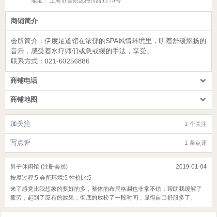
地址：
上海市普陀区梅川路1275号
商铺简介
会所简介：
伊度足道馆
在浓郁的SPA风情环境里，听着舒缓悠扬的
音乐，感受着水疗师们或急或缓的手法，享受。
联系方式：
021-60256886
商铺电话
商铺地图
加关注
1 个关注
写点评
1 条点评
男子休闲馆 (注册会员)
2019-01-04
按摩过程:
5
会所环境:
5
性价比:
5
来了感觉比我想象的要好的多，整体的布局格调也非常不错，帮助我缓解了
疲劳，起到了应有的效果，彻底的放松了一段时间，显得自己舒服多了。