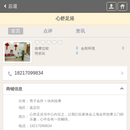
后退
心舒足浴
首页
点评
资讯
0
0
按摩过程
会所环境
0
性价比
18217099834
商铺信息
分类：
男子会所 > 休闲按摩
地区：
嘉定区
心舒足浴当中心向往之，让我们在家体会上海会所按摩上门的
简介：
乐趣，心中会有一丝畅快。
电话：
18217099834