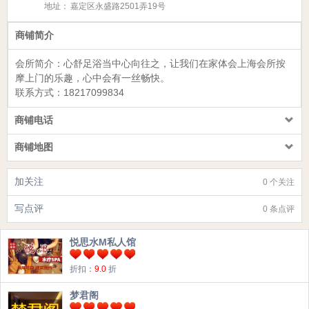
地址：
嘉定区永盛路2501弄19号
商铺简介
会所简介：
心舒足浴
当中心向往之，让我们在家体会上海会所按
摩上门的乐趣，心中会有一丝畅快。
联系方式：
18217099834
商铺电话
商铺地图
加关注
0 个关注
写点评
0 条点评
悦思水M私人馆
折扣：
9.0
折
梦君阁