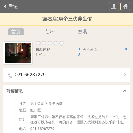
后退
(嘉杰店)康帝三优养生馆
首页
点评
资讯
0
0
按摩过程
会所环境
0
性价比
021-66287279
商铺信息
分类：
男子会所 > 养生保健
地区：
虹口区
康帝三优养生馆不仅有很高的颜值，技术也是首屈一指的，您
简介：
在这可以体会到一流的服务，慢慢的接触到更多快乐的时光。
电话：
021-66287279