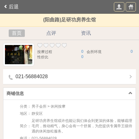
后退
(阳曲路)足研功房养生馆
首页
点评
资讯
0
0
按摩过程
会所环境
0
性价比
021-56884028
商铺信息
分类：
男子会所 > 休闲按摩
地区：
静安区
足研功房养生馆或许也能让我们体会到更深的体验，能够疏理
简介：
毛窍，推动精气，身心会有一个舒展，为您提供专属帝王级待
遇的休闲放松服务。
电话：
021-56884028