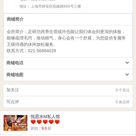
地址：
上海市静安区阳曲路600号三楼
商铺简介
会所简介：
足研功房养生馆
或许也能让我们体会到更深的体验，
能够疏理毛窍，推动精气，身心会有一个舒展，为您提供专属帝
王级待遇的休闲放松服务。
联系方式：
021-56884028
商铺电话
商铺地图
加关注
0 个关注
写点评
0 条点评
悦思水M私人馆
折扣：
9.0
折