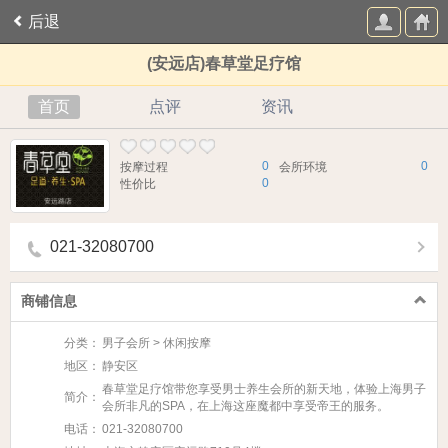
后退
(安远店)春草堂足疗馆
首页
点评
资讯
0
0
按摩过程
会所环境
0
性价比
021-32080700
商铺信息
分类：
男子会所 > 休闲按摩
地区：
静安区
春草堂足疗馆带您享受男士养生会所的新天地，体验上海男子
简介：
会所非凡的SPA，在上海这座魔都中享受帝王的服务。
电话：
021-32080700