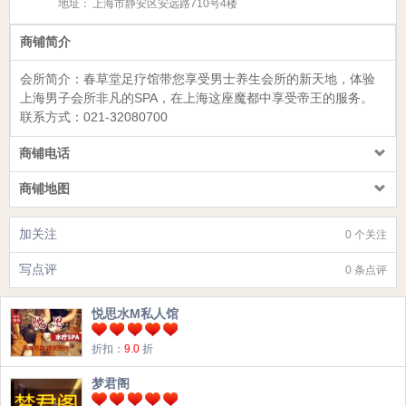
地址：
上海市静安区安远路710号4楼
商铺简介
会所简介：
春草堂足疗馆
带您享受男士养生会所的新天地，体验
上海男子会所非凡的SPA，在上海这座魔都中享受帝王的服务。
联系方式：
021-32080700
商铺电话
商铺地图
加关注
0 个关注
写点评
0 条点评
悦思水M私人馆
折扣：
9.0
折
梦君阁