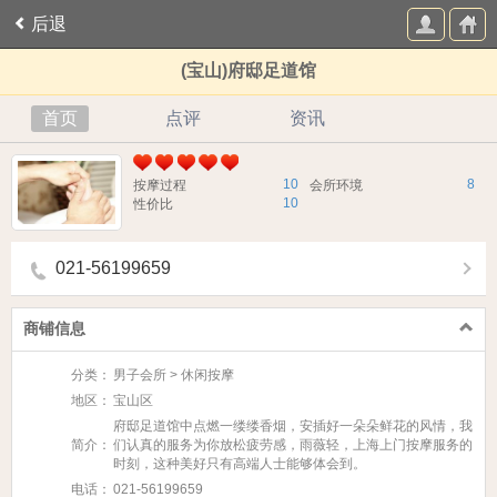
后退
(宝山)府邸足道馆
首页
点评
资讯
10
8
按摩过程
会所环境
10
性价比
021-56199659
商铺信息
分类：
男子会所 > 休闲按摩
地区：
宝山区
府邸足道馆中点燃一缕缕香烟，安插好一朵朵鲜花的风情，我
简介：
们认真的服务为你放松疲劳感，雨薇轻，上海上门按摩服务的
时刻，这种美好只有高端人士能够体会到。
电话：
021-56199659