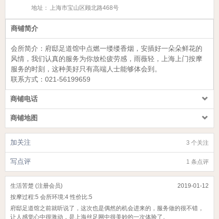
地址：
上海市宝山区顾北路468号
商铺简介
会所简介：
府邸足道馆
中点燃一缕缕香烟，安插好一朵朵鲜花的
风情，我们认真的服务为你放松疲劳感，雨薇轻，上海上门按摩
服务的时刻，这种美好只有高端人士能够体会到。
联系方式：
021-56199659
商铺电话
商铺地图
加关注
3 个关注
写点评
1 条点评
生活苦楚 (注册会员)
2019-01-12
按摩过程:
5
会所环境:
4
性价比:
5
府邸足道馆之前就听说了，这次也是偶然的机会进来的，服务做的很不错，
让人感觉心中很激动，是上海丝足网中很美妙的一次体验了。