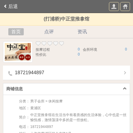
后退
(打浦桥)中正堂推拿馆
首页
点评
资讯
0
0
按摩过程
会所环境
0
性价比
18721944897
商铺信息
分类：
男子会所 > 休闲按摩
地区：
黄浦区
中正堂推拿馆在生活当中有着质感的生活体验，心中也是一丝
简介：
愉悦感，激情荡漾中多的是一些放松。​
电话：
18721944897