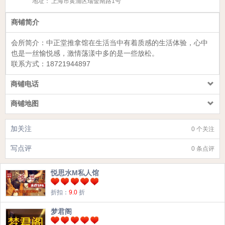
地址：
上海市黄浦区瑞金南路1号
商铺简介
会所简介：
中正堂推拿馆
在生活当中有着质感的生活体验，心中
也是一丝愉悦感，激情荡漾中多的是一些放松。
联系方式：
18721944897
商铺电话
商铺地图
加关注
0 个关注
写点评
0 条点评
悦思水M私人馆
折扣：
9.0
折
梦君阁