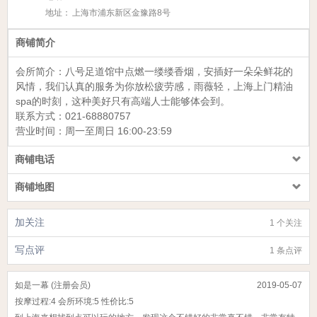
地址：
上海市浦东新区金豫路8号
商铺简介
会所简介：
八号足道馆
中点燃一缕缕香烟，安插好一朵朵鲜花的
风情，我们认真的服务为你放松疲劳感，雨薇轻，上海上门精油
spa的时刻，这种美好只有高端人士能够体会到。
联系方式：
021-68880757
营业时间：周一至周日
16:00-23:59
商铺电话
商铺地图
加关注
1 个关注
写点评
1 条点评
如是一幕 (注册会员)
2019-05-07
按摩过程:
4
会所环境:
5
性价比:
5