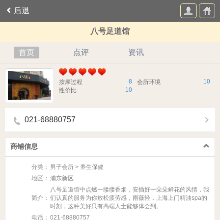
后退
八号足道馆
首页
点评
资讯
8
10
按摩过程
会所环境
10
性价比
021-68880757
商铺信息
分类：
男子会所 > 养生保健
地区：
浦东新区
八号足道馆中点燃一缕缕香烟，安插好一朵朵鲜花的风情，我
简介：
们认真的服务为你放松疲劳感，雨薇轻，上海上门精油spa的
时刻，这种美好只有高端人士能够体会到。
电话：
021-68880757