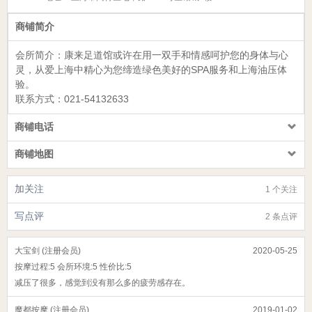
商铺简介
会所简介：
康来足道馆
或许在用一双手和情感呵护您的身体与心
灵，从爱上海中精心为您缔造绿色美好的SPA服务和上海油压体
验。
联系方式：
021-54132633
商铺电话
商铺地图
加关注
1 个关注
写点评
2 条点评
大宝剑 (注册会员)
2020-05-25
按摩过程:
5
会所环境:
5
性价比:
5
减压了很多，感觉到没有那么多的疲劳感存在。
魔都按摩 (注册会员)
2019-01-02