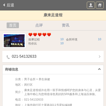
后退
康来足道馆
首页
点评
资讯
10
10
按摩过程
会所环境
10
性价比
021-54132633
商铺信息
分类：
男子会所 > 养生保健
地区：
闵行区
康来足道馆或许在用一双手和情感呵护您的身体与心灵，从爱
简介：
上海中精心为您缔造绿色美好的SPA服务和上海油压体验。
电话：
021-54132633
地址：
上海市闵行区七莘路3011号星钻城4楼