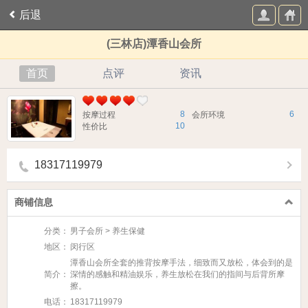
后退
(三林店)潭香山会所
首页
点评
资讯
8
6
按摩过程
会所环境
10
性价比
18317119979
商铺信息
分类：
男子会所 > 养生保健
地区：
闵行区
潭香山会所全套的推背按摩手法，细致而又放松，体会到的是
简介：
深情的感触和精油娱乐，养生放松在我们的指间与后背所摩
擦。
电话：
18317119979