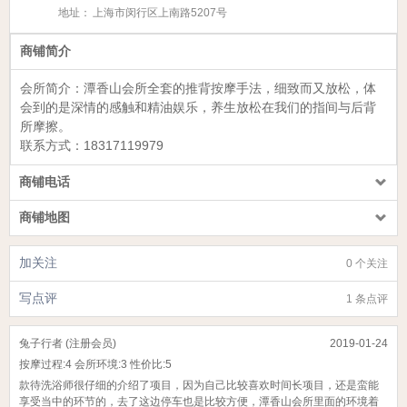
地址：
上海市闵行区上南路5207号
商铺简介
会所简介：
潭香山会所
全套的推背按摩手法，细致而又放松，体
会到的是深情的感触和精油娱乐，养生放松在我们的指间与后背
所摩擦。
联系方式：
18317119979
商铺电话
商铺地图
加关注
0 个关注
写点评
1 条点评
兔子行者 (注册会员)
2019-01-24
按摩过程:
4
会所环境:
3
性价比:
5
款待洗浴师很仔细的介绍了项目，因为自己比较喜欢时间长项目，还是蛮能
享受当中的环节的，去了这边停车也是比较方便，潭香山会所里面的环境着