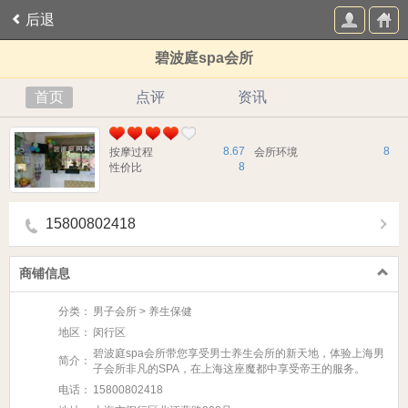
后退
碧波庭spa会所
首页
点评
资讯
8.67
8
按摩过程
会所环境
8
性价比
15800802418
商铺信息
分类：
男子会所 > 养生保健
地区：
闵行区
碧波庭spa会所带您享受男士养生会所的新天地，体验上海男
简介：
子会所非凡的SPA，在上海这座魔都中享受帝王的服务。
电话：
15800802418