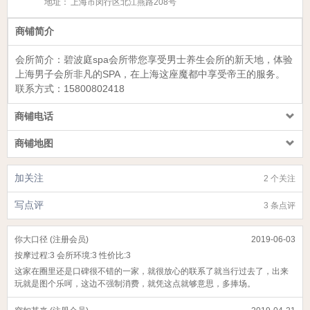
地址：
上海市闵行区北江燕路208号
商铺简介
会所简介：
碧波庭spa会所
带您享受男士养生会所的新天地，体验
上海男子会所非凡的SPA，在上海这座魔都中享受帝王的服务。
联系方式：
15800802418
商铺电话
商铺地图
加关注
2 个关注
写点评
3 条点评
你大口径 (注册会员)
2019-06-03
按摩过程:
3
会所环境:
3
性价比:
3
这家在圈里还是口碑很不错的一家，就很放心的联系了就当行过去了，出来
玩就是图个乐呵，这边不强制消费，就凭这点就够意思，多捧场。