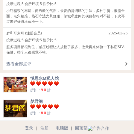
按摩过程:
5
会所环境:
5
性价比:
5
小巧精致的布局，闺秀般的气质，最爱的是细腻的手法，多种手势，覆盖全
面，点穴精准，热石疗法尤其舒服，倾城私密阁的项目都相对不错，下次再
过来好好减压放松一下。
岁和可素可 (注册会员)
2025-02-25
按摩过程:
5
会所环境:
5
性价比:
5
服务项目都很到位，减压过程让人放松了很多，改天再来体验一下私密SPA
保健。整个人都感觉不错。
查看全部点评
悦思水M私人馆
折扣：
9.0
折
梦君阁
折扣：
8.0
折
登录
|
注册
|
电脑版
|
回顶部