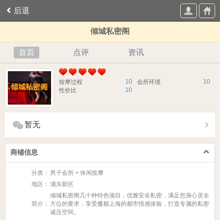
后退
倾城私密阁
首页
点评
资讯
10
10
按摩过程
会所环境
10
性价比
暂无
商铺信息
分类：
男子会所 > 休闲按摩
地区：
浦东新区
倾城私密阁几十种特色项目，优雅安全私密，满足您身心灵全
简介：
方位的要求，享受魔都上海的都市情感体验，打造专属的私密
减压空间。