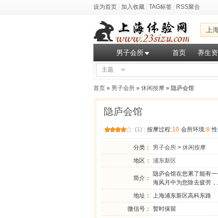
设为首页
|
加入收藏
|
TAG标签
|
RSS聚合
上
男子会所
首页
养生资
主题
首页
»
男子会所
»
休闲按摩
» 隐庐会馆
隐庐会馆
(1)
|
按摩过程:
10
会所环境:
8
性
分类：
男子会所
>
休闲按摩
地区：
浦东新区
隐庐会馆在您累了能有一
简介：
海风月中为您除去疲劳，
地址：
上海浦东新区高科东路
微信号：
暂时保留