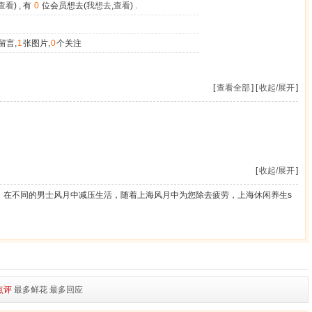
查看
) , 有
0
位会员想去(
我想去
,
查看
) .
留言,
1
张图片,
0
个关注
[
查看全部
] [
收起/展开
]
[
收起/展开
]
，在不同的男士风月中减压生活，随着上海风月中为您除去疲劳，上海休闲养生s
点评
最多鲜花
最多回应