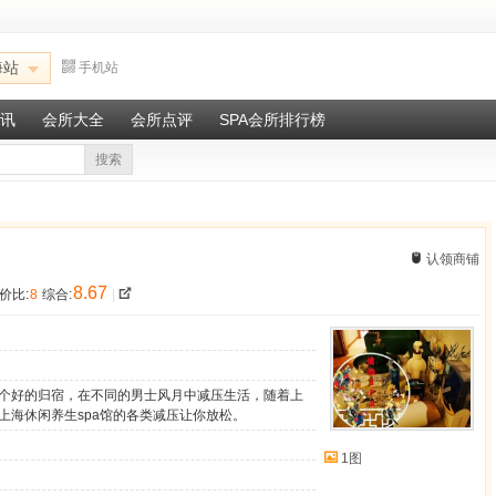
海站
手机站
讯
会所大全
会所点评
SPA会所排行榜
搜索
认领商铺
8.67
价比:
8
综合:
|
个好的归宿，在不同的男士风月中减压生活，随着上
上海休闲养生spa馆的各类减压让你放松。
1图