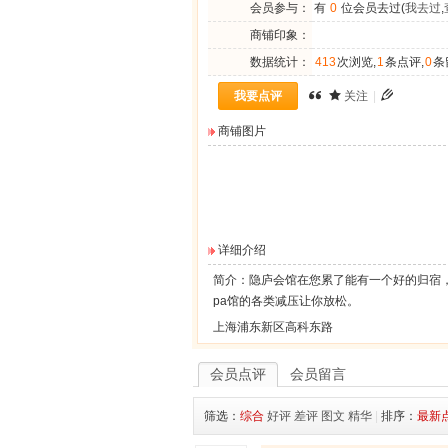
会员参与：
有
0
位会员去过(
我去过
,
商铺印象：
数据统计：
413
次浏览,
1
条点评,
0
条
我要点评
关注
|
商铺图片
详细介绍
简介：隐庐会馆在您累了能有一个好的归宿
pa馆的各类减压让你放松。
上海浦东新区高科东路
会员点评
会员留言
筛选：
综合
好评
差评
图文
精华
|
排序：
最新