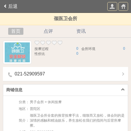
后退
颈医卫会所
首页
点评
资讯
0
0
按摩过程
会所环境
0
性价比
021-52909597
商铺信息
分类：
男子会所 > 休闲按摩
地区：
普陀区
颈医卫会所全套的推背按摩手法，细致而又放松，体会到的是
简介：
深情的感触和精油娱乐，养生放松在我们的指间与后背所摩
擦。