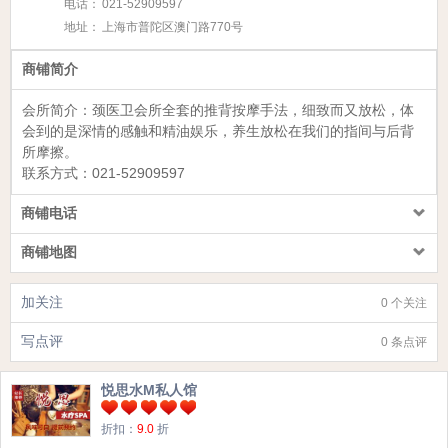
电话：
021-52909597
地址：
上海市普陀区澳门路770号
商铺简介
会所简介：
颈医卫会所
全套的推背按摩手法，细致而又放松，体
会到的是深情的感触和精油娱乐，养生放松在我们的指间与后背
所摩擦。
联系方式：
021-52909597
商铺电话
商铺地图
加关注
0 个关注
写点评
0 条点评
悦思水M私人馆
折扣：
9.0
折