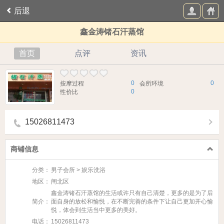
后退
鑫金涛锗石汗蒸馆
首页
点评
资讯
0
0
按摩过程
会所环境
0
性价比
15026811473
商铺信息
分类：
男子会所 > 娱乐洗浴
地区：
闸北区
鑫金涛锗石汗蒸馆的生活或许只有自己清楚，更多的是为了后
简介：
面自身的放松和愉悦，在不断完善的条件下让自己更加开心愉
悦，体会到生活当中更多的美好。
电话：
15026811473