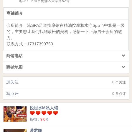
地址：
上海市杨浦区大学路52号
商铺简介
会所简介：
沁SPA足道按摩馆
在精油按摩和水疗Spa当中算是一级
的，主要想让我们找到放松的契机，感悟一下上海男子会所的魅
力。
联系方式：
17317399750
商铺电话
商铺地图
加关注
0 个关注
写点评
0 条点评
悦思水M私人馆
折扣：
9.0
折
梦君阁