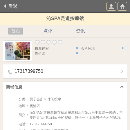
后退
沁SPA足道按摩馆
首页
点评
资讯
0
0
按摩过程
会所环境
0
性价比
17317399750
商铺信息
分类：
男子会所 > 休闲按摩
地区：
杨浦区
沁SPA足道按摩馆在精油按摩和水疗Spa当中算是一级的，主
简介：
要想让我们找到放松的契机，感悟一下上海男子会所的魅力。
电话：
17317399750