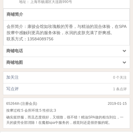
地址：
上海市杨浦区大连路990号
商铺简介
会所简介：
康骏会馆
如玫瑰般的芳香，与精油的混合体验，在SPA
按摩中感触到更高的服务体验，水润的皮肤充满了舒爽感。
联系方式：
13584089756
商铺电话
商铺地图
加关注
0 个关注
写点评
1 条点评
65264ih (注册会员)
2019-01-15
按摩过程:
5
会所环境:
5
性价比:
3
确实挺舒服，而且态度很好，又细致，很不错！精油SPA做的相当到位，一
天的疲劳全部消除！在魔都spa中服务的，感觉到还是很舒服的呢。