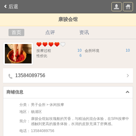
后退
康骏会馆
首页
点评
资讯
10
10
按摩过程
会所环境
6
性价比
13584089756
商铺信息
分类：
男子会所 > 休闲按摩
地区：
杨浦区
康骏会馆如玫瑰般的芳香，与精油的混合体验，在SPA按摩中
简介：
感触到更高的服务体验，水润的皮肤充满了舒爽感。
电话：
13584089756