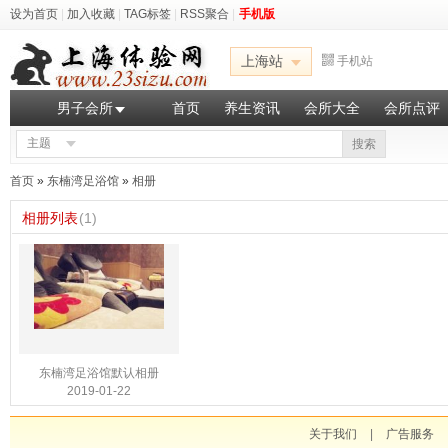
设为首页
|
加入收藏
|
TAG标签
|
RSS聚合
|
手机版
上海站
手机站
男子会所
首页
养生资讯
会所大全
会所点评
主题
搜索
首页
»
东楠湾足浴馆
»
相册
相册列表
(1)
东楠湾足浴馆默认相册
2019-01-22
关于我们
|
广告服务