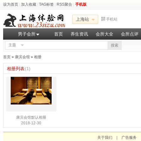
设为首页
|
加入收藏
|
TAG标签
|
RSS聚合
|
手机版
上海站
手机站
男子会所
首页
养生资讯
会所大全
会所点评
主题
搜索
首页
»
康滨会馆
»
相册
相册列表
(1)
康滨会馆默认相册
2018-12-30
关于我们
|
广告服务