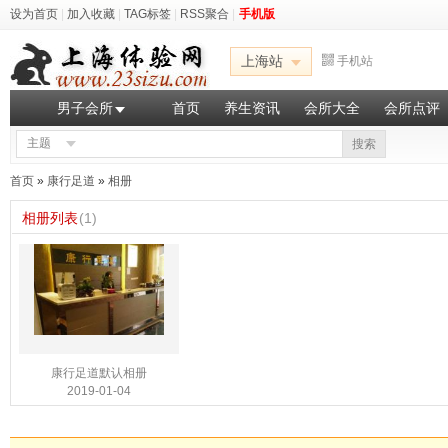
设为首页
|
加入收藏
|
TAG标签
|
RSS聚合
|
手机版
上海站
手机站
男子会所
首页
养生资讯
会所大全
会所点评
主题
搜索
首页
»
康行足道
»
相册
相册列表
(1)
康行足道默认相册
2019-01-04