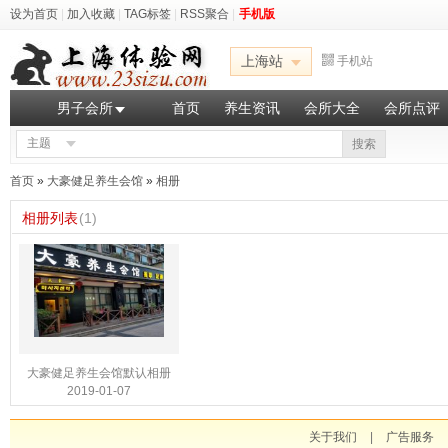
设为首页
|
加入收藏
|
TAG标签
|
RSS聚合
|
手机版
上海站
手机站
男子会所
首页
养生资讯
会所大全
会所点评
主题
搜索
首页
»
大豪健足养生会馆
»
相册
相册列表
(1)
大豪健足养生会馆默认相册
2019-01-07
关于我们
|
广告服务