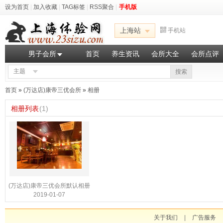
设为首页
|
加入收藏
|
TAG标签
|
RSS聚合
|
手机版
上海站
手机站
男子会所
首页
养生资讯
会所大全
会所点评
主题
搜索
首页
»
(万达店)康帝三优会所
»
相册
相册列表
(1)
(万达店)康帝三优会所默认相册
2019-01-07
关于我们
|
广告服务