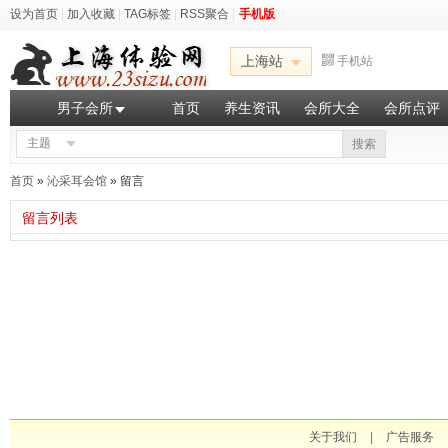
设为首页
|
加入收藏
|
TAG标签
|
RSS聚合
|
手机版
上海站
手机站
男子会所
首页
养生资讯
会所大全
会所点评
主题
搜索
首页
»
沁采耳会馆
» 留言
留言列表
关于我们
|
广告服务