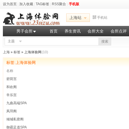
设为首页
|
加入收藏
|
TAG标签
|
RSS聚合
|
手机版
上海站
手机站
男子会所
首页
养生资讯
会所大全
会所点评
主题
搜索
上海
»
标签
» 上海体验网
(10)
标签:上海体验网
名称
碧荷宫
和欢阁
辛乐宫
九曲高端SPA
凤羽阁
倾城私密阁
御霸足道SPA