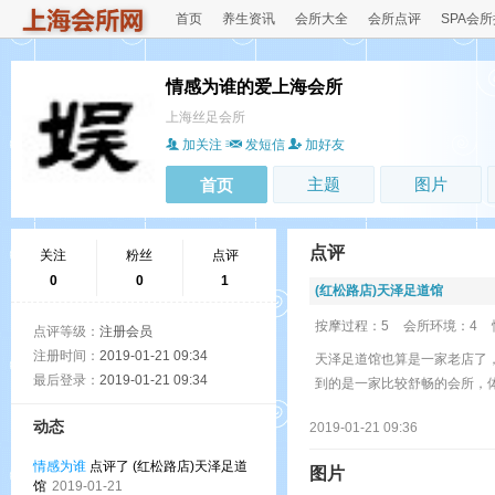
首页
养生资讯
会所大全
会所点评
SPA会
情感为谁的爱上海会所
上海丝足会所
加关注
发短信
加好友
主题
图片
首页
点评
关注
粉丝
点评
0
0
1
(红松路店)天泽足道馆
按摩过程：5
会所环境：4
点评等级：
注册会员
注册时间：
2019-01-21 09:34
天泽足道馆也算是一家老店了
最后登录：
2019-01-21 09:34
到的是一家比较舒畅的会所，
动态
2019-01-21 09:36
情感为谁
点评了 (红松路店)天泽足道
图片
馆
2019-01-21