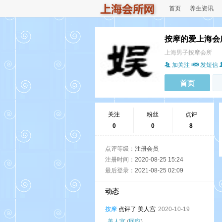
首页
养生资讯
按摩的爱上海会
上海男子按摩会所
加关注
发短信
首页
关注
粉丝
点评
0
0
8
点评等级：
注册会员
注册时间：
2020-08-25 15:24
最后登录：
2021-08-25 02:09
动态
按摩
点评了 美人宫
2020-10-19
美人宫
(
回应
)