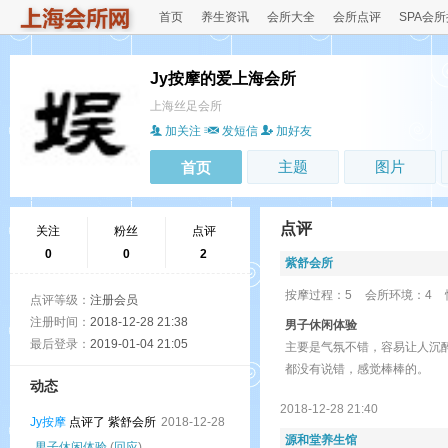
首页
养生资讯
会所大全
会所点评
SPA会
Jy按摩的爱上海会所
上海丝足会所
加关注
发短信
加好友
主题
图片
首页
点评
关注
粉丝
点评
0
0
2
紫舒会所
按摩过程：5
会所环境：4
点评等级：
注册会员
注册时间：
2018-12-28 21:38
男子休闲体验
最后登录：
2019-01-04 21:05
主要是气氛不错，容易让人沉
都没有说错，感觉棒棒的。
动态
2018-12-28 21:40
Jy按摩
点评了 紫舒会所
2018-12-28
源和堂养生馆
男子休闲体验
(
回应
)