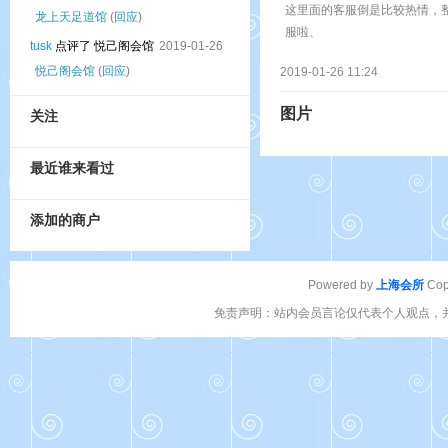
这里面的客服倒是比较热情，
龙上天足道馆
(
回应
)
服啦、
tusk
点评了 悦己阁会馆
2019-01-26
悦己阁会馆
(
回应
)
2019-01-26 11:24
图片
关注
最近谁来看过
添加的商户
Powered by
上海会所
Cop
免责声明：站内会员言论仅代表个人观点，