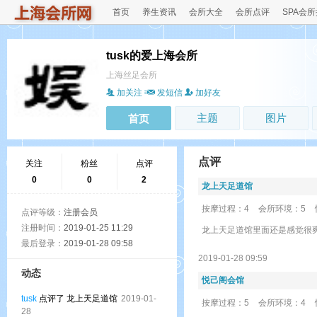
首页
养生资讯
会所大全
会所点评
SPA会
tusk的爱上海会所
上海丝足会所
加关注
发短信
加好友
主题
图片
首页
点评
关注
粉丝
点评
0
0
2
龙上天足道馆
按摩过程：4
会所环境：5
点评等级：
注册会员
注册时间：
2019-01-25 11:29
龙上天足道馆里面还是感觉很
最后登录：
2019-01-28 09:58
2019-01-28 09:59
动态
悦己阁会馆
tusk
点评了 龙上天足道馆
2019-01-
按摩过程：5
会所环境：4
28