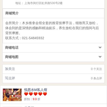
地址：
上海市闵行区虹井路530号2楼
商铺简介
会所简介：木乡推拿会馆全套的推背按摩手法，细致而又放松，
体会到的是深情的感触和精油娱乐，养生放松在我们的指间与后
背所摩擦。
联系方式：
021-54845932
商铺电话
商铺地图
加关注
0 个关注
写点评
0 条点评
悦思水M私人馆
折扣：
9.0
折