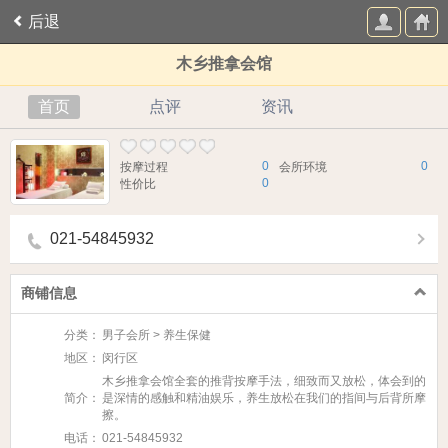
后退
木乡推拿会馆
首页
点评
资讯
0
0
按摩过程
会所环境
0
性价比
021-54845932
商铺信息
分类：
男子会所 > 养生保健
地区：
闵行区
木乡推拿会馆​全套的推背按摩手法，细致而又放松，体会到的
简介：
是深情的感触和精油娱乐，养生放松在我们的指间与后背所摩
擦。
电话：
021-54845932