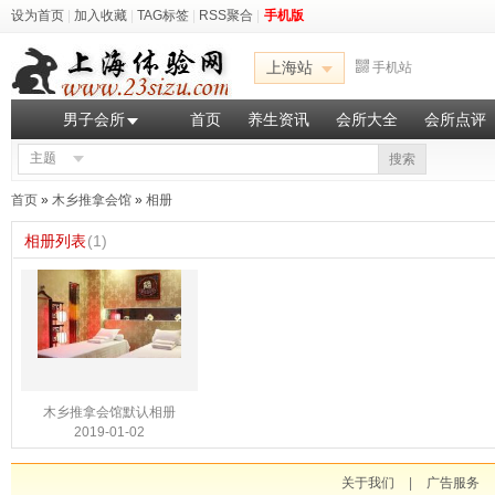
设为首页
|
加入收藏
|
TAG标签
|
RSS聚合
|
手机版
上海站
手机站
男子会所
首页
养生资讯
会所大全
会所点评
主题
搜索
首页
»
木乡推拿会馆
»
相册
相册列表
(1)
木乡推拿会馆默认相册
2019-01-02
关于我们
|
广告服务