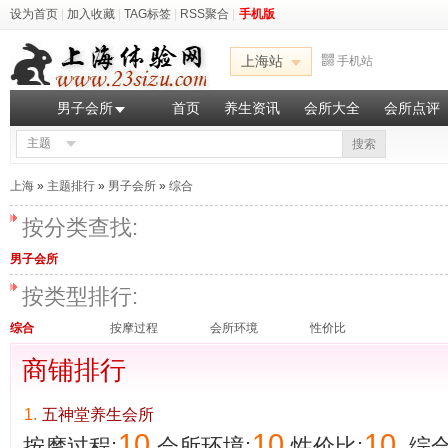
设为首页
|
加入收藏
|
TAG标签
|
RSS聚合
|
手机版
上海站
手机站
男子会所
首页
养生资讯
会所大全
会所点评
主题
搜索
上海
»
主题排行
»
男子会所
»
综合
按分类查找:
男子会所
按类型排行:
综合
按摩过程
会所环境
性价比
商铺排行
1.
五神堂养生会所
10
10
10
按摩过程:
会所环境:
性价比:
综合